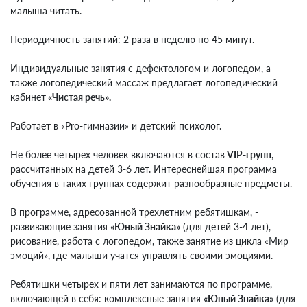
малыша читать.
⠀
Периодичность занятий: 2 раза в неделю по 45 минут.
⠀
Индивидуальные занятия с дефектологом и логопедом, а
также логопедический массаж предлагает логопедический
кабинет
«Чистая речь».
⠀
Работает в «Pro-гимназии» и детский психолог.
⠀
Не более четырех человек включаются в состав
VIP-групп
,
рассчитанных на детей 3-6 лет. Интереснейшая программа
обучения в таких группах содержит разнообразные предметы.
⠀
В программе, адресованной трехлетним ребятишкам, -
развивающие занятия
«Юный Знайка»
(для детей 3-4 лет),
рисование, работа с логопедом, также занятие из цикла «Мир
эмоций», где малыши учатся управлять своими эмоциями.
⠀
Ребятишки четырех и пяти лет занимаются по программе,
включающей в себя: комплексные занятия
«Юный Знайка»
(для