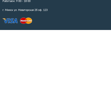
КОНТАКТЫ
+375(29)186-10-15
Работаем: 9 00 - 18 00
+375(29)186-10-75
г. Минск ул. Новаторская 2б
Email:
info@educator.by