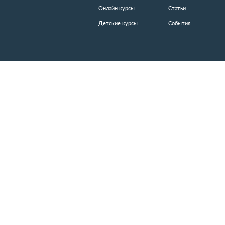
КАТАЛОГ КУРСОВ
И
Популярные курсы
Но
Онлайн курсы
Ст
Детские курсы
Со