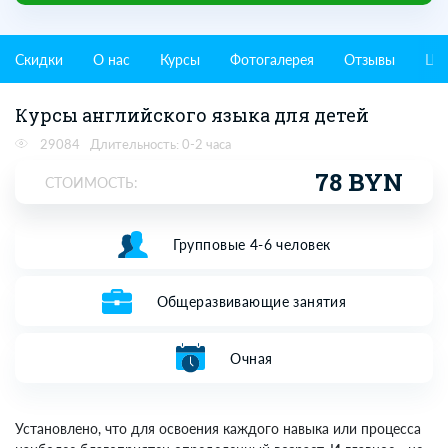
Скидки
О нас
Курсы
Фотогалерея
Отзывы
Це
Курсы английского языка для детей
29084
Длительность: 0-2 часа
78 BYN
СТОИМОСТЬ:
Групповые 4-6 человек
Общеразвивающие занятия
Очная
Установлено, что для освоения каждого навыка или процесса