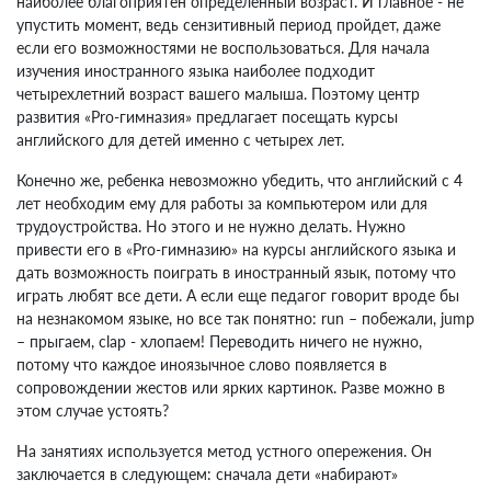
наиболее благоприятен определенный возраст. И главное - не
упустить момент, ведь сензитивный период пройдет, даже
если его возможностями не воспользоваться. Для начала
изучения иностранного языка наиболее подходит
четырехлетний возраст вашего малыша. Поэтому центр
развития «Pro-гимназия» предлагает посещать курсы
английского для детей именно с четырех лет.
Конечно же, ребенка невозможно убедить, что английский с 4
лет необходим ему для работы за компьютером или для
трудоустройства. Но этого и не нужно делать. Нужно
привести его в «Pro-гимназию» на курсы английского языка и
дать возможность поиграть в иностранный язык, потому что
играть любят все дети. А если еще педагог говорит вроде бы
на незнакомом языке, но все так понятно: run – побежали, jump
– прыгаем, clap - хлопаем! Переводить ничего не нужно,
потому что каждое иноязычное слово появляется в
сопровождении жестов или ярких картинок. Разве можно в
этом случае устоять?
На занятиях используется метод устного опережения. Он
заключается в следующем: сначала дети «набирают»