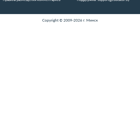
НФОРМАЦИЯ
ДОКУМЕНТЫ
вости
Публичный договор
атьи
Политика конфиденциальности
бытия
Политика использования файлов cookie
Правила размещения комментариев