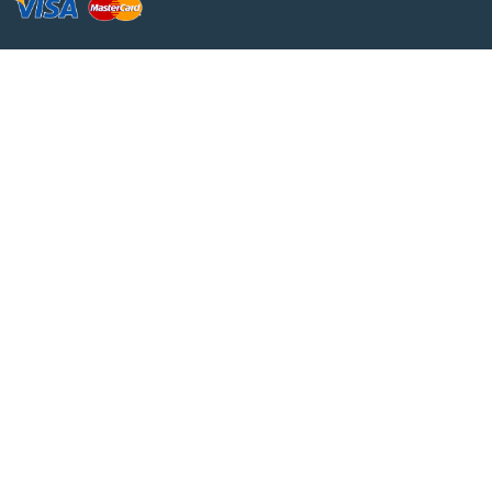
КОНТАКТЫ
+375(29)186-10-15
Работаем: 9 00 - 18 00
+375(29)186-10-75
г. Минск ул. Новаторская 2б
Email:
info@educator.by
Поддержка:
support@educator.by