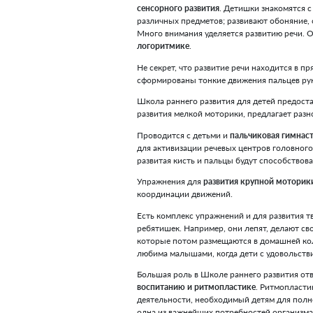
школы раннего развития п
которого помогают малышу 
внимания, мышления, вообр
радостью. На занятиях ца
способствует превращению
дисциплинированного, с р
Правильно и вовремя начат
будущих успехов, ведь в э
понадобится ребятишкам в
К примеру, малышам предл
сенсорного развития
. Дет
различных предметов; раз
Много внимания уделяется
логоритмике
.
Не секрет, что развитие ре
сформированы тонкие движ
Школа раннего развития д