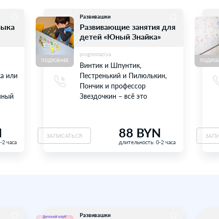
Вт
С
2 - раз в нед
10:00-10: