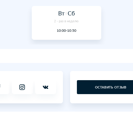
сочная терапия
. Малышам предлагаются ее
одители могут продолжать и вне центра, получив
тобы эта игра становилась действенным средством
и работают группы нескольких уровней – от базового
 Это позволяет дифференцировать учебный
 приемы в зависимости от того, что дети знают и
уппы, где с двух (!) лет изучаются цифры и буквы.
ющиеся в классах Школы раннего развития,
вье малышей (ведь мы понимаем, насколько важно
ее ребенка).
в работе оригинальные методики - и получают
 Занятия проходят как в группах, так и
учае это интересно и увлекательно – и позволяет
ся на том, что малыш делает!