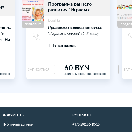
 курсы
Развивашки
нглийского языка
Развивающи
ей
детей «Юны
a
progimnaziya
ПОДРОБНЕЕ
но, что для
Винтик и Шп
 каждого навыка или
Пестренький
 наиболее
Пончик и пр
ятен определенный
Звездочкин –