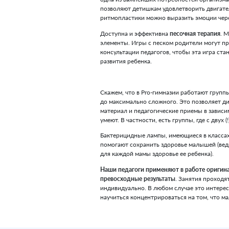
развития мелкой моторики
Проводится с детьми и
пал
для активизации речевых 
развитая кисть и пальцы 
Упражнения для
развития 
координации движений.
Есть комплекс упражнений
ребятишек. Например, они 
которые потом размещаютс
любима малышами, когда де
Большая роль в Школе ран
воспитанию и ритмопласт
деятельности, необходимы
одна из важнейших потреб
позволяют детишкам удовл
ритмопластики можно выра