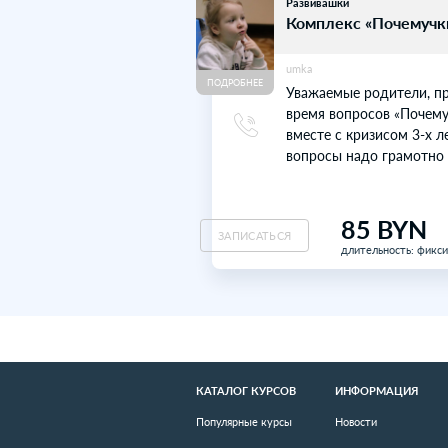
Дополнительные
Английский
Курсы а
для дет
progimnaziy
ПОДРОБНЕЕ
Установле
освоения
процесса
благопри