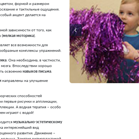
ревращается в сказочное путешествие, персонажи
выполнять задания, к примеру, на развитие памяти,
ажения и логики. При таком подходе крохи учатся с
рит доброжелательная атмосфера, которая
 малыша в настоящего ученика, самостоятельного и
адостью постигающего новые знания.
ое развитие ребенка раннего возраста – залог его
то время закладываются основы всего, что
 жизни.
агается специальный комплекс упражнений для
ишки знакомятся с цветом, формой и размером
вивают обоняние, осязание и тактильные ощущения.
 развитию речи. Особый акцент делается на
чи находится в прямой зависимости от того, как
ения пальцев рук (
мелкая моторика
).
ля детей предоставляет все возможности для