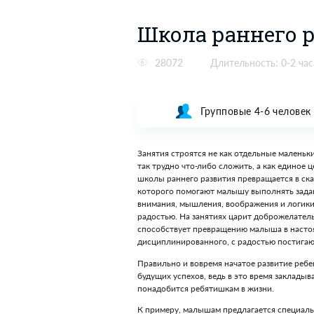
Скидки
Школа ра
28072
Длитель
Групповы
Занятия строятся не как о
так трудно что-либо сложи