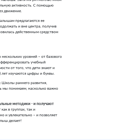
, предлагает разнообразные комплексы упражнений.
ьчиковая гимнастика
. Она необходима, в частности,
центров головного мозга. Впоследствии хорошо
будут способствовать освоению
навыков письма
.
крупной моторики
направлены на улучшение
 и для развития творческих способностей
лепят, делают свои первые рисунки и аппликации,
я в домашней коллекции. А водная терапия – особо
ти с удовольствием играют с водой!
него развития отводится
музыкально-эстетическому
ике
. Ритмопластика интереснейший вид
й детям для полноценного развития. Движение –
ностей организма малыша. Занятия ритмопластикой
етворить двигательную активность. С помощью
зить эмоции через движение.