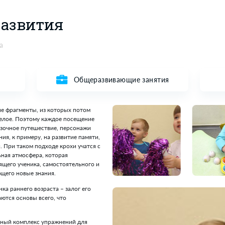
О нас
Курсы
Фотогалер
ннего развития
ность: 0-2 часа
е 4-6 человек
Общеразвиваю
тдельные маленькие фрагменты, из которых потом
ть, а как единое целое. Поэтому каждое посещение