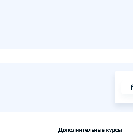
Доступна и эффективна
пе
элементы. Игры с песком р
консультации педагогов, ч
развития ребенка.
Скажем, что в Pro-гимнази
до максимально сложного.
материал и педагогические
умеют. В частности, есть гр
Бактерицидные лампы, име
помогают сохранить здоро
для каждой мамы здоровье 
Наши педагоги применяют 
превосходные результаты
.
индивидуально. В любом сл
научиться концентрировать