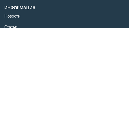
ИНФОРМАЦИЯ
Новости
Статьи
События
ДОКУМЕНТЫ
Публичный договор
Политика конфиденциальности
Политика использования файлов cookie
Правила размещения комментариев
КОНТАКТЫ
+375(29)186-10-15
+375(29)186-10-75