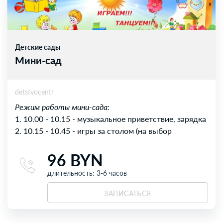
Детские сады
Мини-сад
detstvocentr
Режим работы мини-сада:
1. 10.00 - 10.15 - музыкальное приветствие, зарядка
2. 10.15 - 10.45 - игры за столом (на выбор
ребенка:пирамидки, пазлы, конструктор, мозаики,
96 BYN
сортеры и др.)
3. 10.45 - 11.00 - физкульт-минутка (подвижные
длительность: 3-6 часов
игры на ковре)
4. 11.00 - 11.30 - творчество (аппликация, лепка,
ЗАПИСАТЬСЯ
рисование и др.)
5. 11.30 - 11.45 - музыкальная пауза