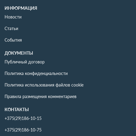
В комплекс «Почемучки» входят дисциплины:
ИНФОРМАЦИЯ
математика
развитие речи и знакомство с азбукой
Новости
английский язык
Статьи
сенсорные игры
музыка
События
творчество
динамические игры.
ДОКУМЕНТЫ
Публичный договор
Формируются группы до 8 человек.
Политика конфиденциальности
Посещение организовано 1 или 2 раза в неделю, 4
Политика использования файлов cookie
или 8 посещений в месяц.
Стоимость месячного абонемента при посещении 1
Правила размещения комментариев
раз в неделю – 85 рубля, при посещении 2 раза в
неделю – 123 рублей
КОНТАКТЫ
+375(29)186-10-15
+375(29)186-10-75