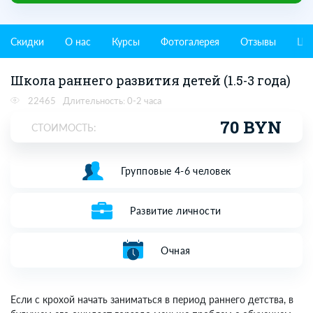
Скидки
О нас
Курсы
Фотогалерея
Отзывы
Це
Школа раннего развития детей (1.5-3 года)
22465
Длительность: 0-2 часа
70 BYN
СТОИМОСТЬ:
Групповые 4-6 человек
Развитие личности
Очная
Если с крохой начать заниматься в период раннего детства, в